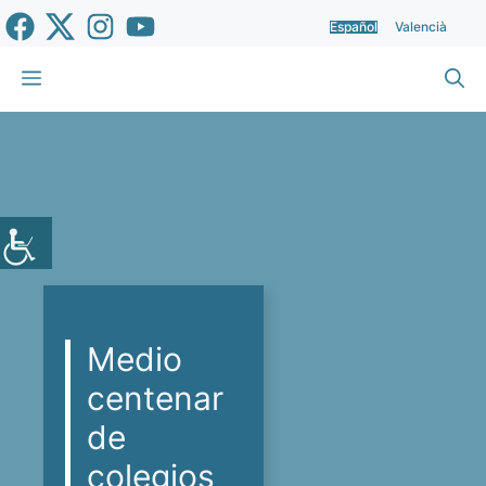
Saltar
Español
Valencià
al
contenido
Menú
Medio
centenar
de
colegios