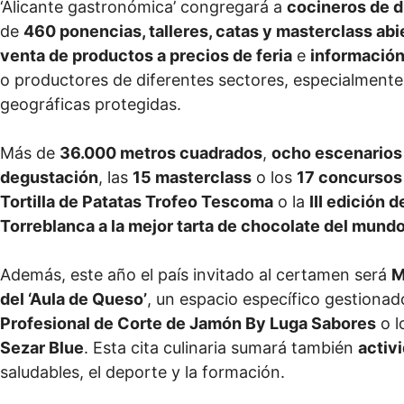
‘Alicante gastronómica’ congregará a
cocineros de d
de
460 ponencias, talleres, catas y masterclass abie
venta de productos a precios de feria
e
informació
o productores de diferentes sectores, especialmente
geográficas protegidas.
Más de
36.000 metros cuadrados
,
ocho escenarios
degustación
, las
15 masterclass
o los
17 concursos
Tortilla de Patatas Trofeo Tescoma
o la
III edición 
Torreblanca a la mejor tarta de chocolate del mund
Además, este año el país invitado al certamen será
M
del ‘Aula de Queso’
, un espacio específico gestionad
Profesional de Corte de Jamón By Luga Sabores
o l
Sezar Blue
. Esta cita culinaria sumará también
activ
saludables, el deporte y la formación.