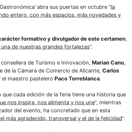
e Gastronómica’ abra sus puertas en octubre “
la
undo entero, con más espacios, más novedades y
carácter formativo y divulgador de este certamen
,
una de nuestras grandes fortalezas
”.
a consellera de Turismo e Innovación,
Marian Cano
,
nte de la Cámara de Comercio de Alicante,
Carlos
 el maestro pastelero
Paco Torreblanca
.
 que cada edición de la feria tiene una historia que
ue nos inspira, nos alimenta y nos une
”, mientras
zador del evento, ha concretado que en esta
el más agradecido, transversal y el de la felicidad
”.