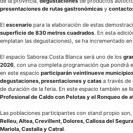
de la provincia,
degustaciones
de productos autóct
presentaciones de rutas gastronómicas
y
contactos
El
escenario
para la elaboración de estas demostra
superficie de 830 metros cuadrados
. En esta edici
emplatan las degustaciones), se ha incrementado e
El espacio Saborea Costa Blanca será uno de los
gra
2026
, con una completa programación que pondrá en v
en este espacio
participarán veintinueve municipios
degustaciones, presentaciones y catas
a través de 
de duración de la feria. En este espacio también se 
Profesional de Caldo con Pelotas y el Ronqueo de a
Las poblaciones participantes con stand propio son,
Relleu, Altea, Crevillent, Dolores, Callosa del Segur
Mariola, Castalla y Catral
.