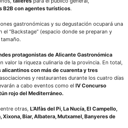
onos,
talleres
para el público general,
 B2B con agentes turísticos
.
ciones gastronómicas y su degustación ocupará una
ón el “Backstage” (espacio donde se preparan y
n tamaño.
ndes protagonistas de Alicante Gastronómica
alor la riqueza culinaria de la provincia. En total,
 alicantinos con más de cuarenta y tres
asociaciones y restaurantes durante los cuatro días
llevarán a cabo eventos como el
IV Concurso
tún rojo del Mediterráneo.
 entre otras,
L’Alfàs del Pi, La Nucía, El Campello,
a, Xixona, Biar, Albatera, Mutxamel, Banyeres de