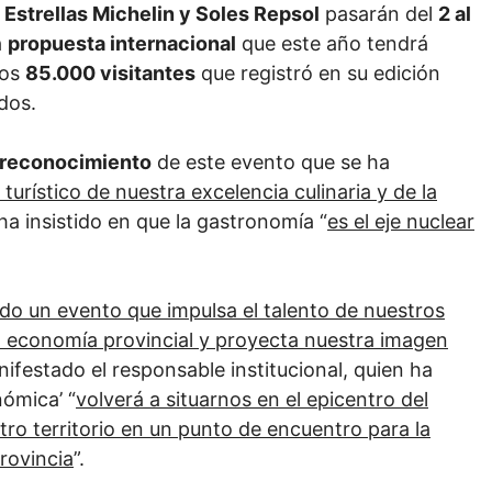
 Estrellas Michelin y Soles Repsol
pasarán del
2 al
a
propuesta internacional
que este año tendrá
los
85.000 visitantes
que registró en su edición
dos.
reconocimiento
de este evento que se ha
urístico de nuestra excelencia culinaria y de la
ha insistido en que la gastronomía “
es el eje nuclear
do un evento que impulsa el talento de nuestros
la economía provincial y proyecta nuestra imagen
nifestado el responsable institucional, quien ha
nómica’ “
volverá a situarnos en el epicentro del
o territorio en un punto de encuentro para la
provincia
”.