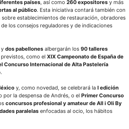
iferentes países
, así como
260 expositores
y más
rtas al público
. Esta iniciativa contará también con
n
sobre establecimientos de restauración, obradores
 de los consejos reguladores y de indicaciones
y
dos pabellones
albergarán los
90 talleres
previstos, como el
XIX Campeonato de España de
del Concurso Internacional de Alta Pastelería
o
.
éxico
y, como novedad, se celebrará la
I edición
o por la despensa de Andrés, o el
Primer Concurso
os
concursos profesional y amateur de All i Oli By
idades paralelas
enfocadas al ocio, los hábitos