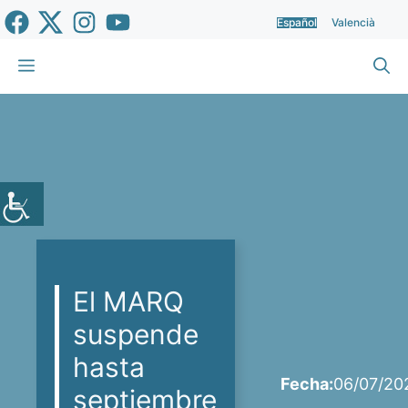
Saltar
Español
Valencià
al
contenido
Menú
El MARQ
suspende
hasta
Fecha:
06/07/20
septiembre