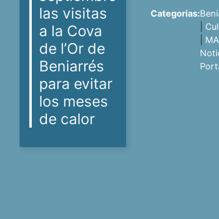
las visitas
Categorías:
Beni
|
Cul
a la Cova
|
MA
de l’Or de
Noti
Beniarrés
Port
para evitar
los meses
de calor