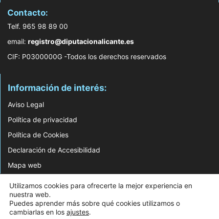
Contacto:
Telf. 965 98 89 00
email:
registro@diputacionalicante.es
CIF: P0300000G -Todos los derechos reservados
Información de interés:
Aviso Legal
Política de privacidad
Política de Cookies
Declaración de Accesibilidad
Mapa web
Utilizamos cookies para ofrecerte la mejor experiencia en
© 2026 Web Desarrollada por el Servicio de Informática de Diputación de
nuestra web.
Alicante
Puedes aprender más sobre qué cookies utilizamos o
cambiarlas en los
ajustes
.