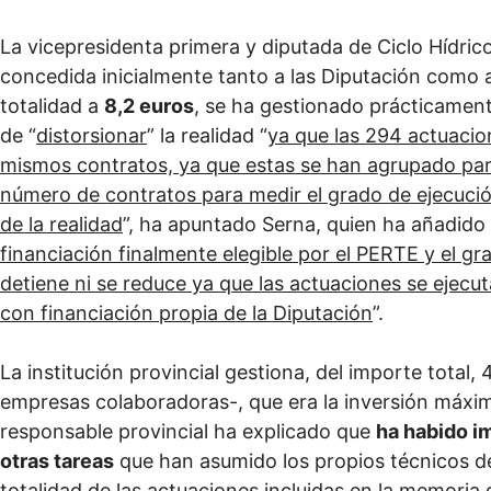
La vicepresidenta primera y diputada de Ciclo Hídric
concedida inicialmente tanto a las Diputación como 
totalidad a
8,2 euros
, se ha gestionado prácticament
de “
distorsionar
” la realidad “
ya que las 294 actuacion
mismos contratos, ya que estas se han agrupado para
número de contratos para medir el grado de ejecuc
de la realidad
”, ha apuntado Serna, quien ha añadido 
financiación finalmente elegible por el PERTE y el gr
detiene ni se reduce ya que las actuaciones se ejecu
con financiación propia de la Diputación
”.
La institución provincial gestiona, del importe total, 
empresas colaboradoras-, que era la inversión máxima
responsable provincial ha explicado que
ha habido i
otras tareas
que han asumido los propios técnicos de
totalidad de las actuaciones incluidas en la memoria