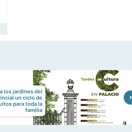
a los jardines del
incial un ciclo de
itos para toda la
familia