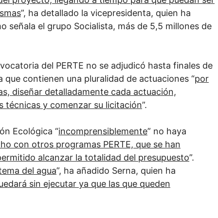
ismas
”, ha detallado la vicepresidenta, quien ha
señala el grupo Socialista, más de 5,5 millones de
ocatoria del PERTE no se adjudicó hasta finales de
a que contienen una pluralidad de actuaciones “
por
das, diseñar detalladamente cada actuación,
s técnicas y comenzar su licitación
”.
ón Ecológica “
incomprensiblemente
” no haya
cho con otros programas PERTE, que se han
permitido alcanzar la totalidad del presupuesto
”.
 tema del agua
”, ha añadido Serna, quien ha
uedará sin ejecutar ya que las que queden