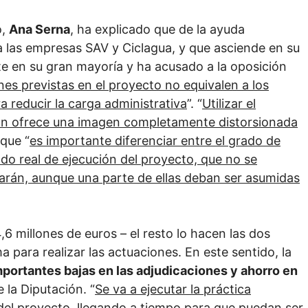
o,
Ana Serna
, ha explicado que de la ayuda
a las empresas SAV y Ciclagua, y que asciende en su
e en su gran mayoría y ha acusado a la oposición
es previstas en el proyecto no equivalen a los
 reducir la carga administrativa
”. “
Utilizar el
ión ofrece una imagen completamente distorsionada
que “
es importante diferenciar entre el grado de
ado real de ejecución del proyecto, que no se
tarán, aunque una parte de ellas deban ser asumidas
4,6 millones de euros – el resto lo hacen las dos
 para realizar las actuaciones. En este sentido, la
mportantes bajas en las adjudicaciones y ahorro en
 la Diputación. “
Se va a ejecutar la práctica
 del proyecto, llegando a tiempo para que puedan ser