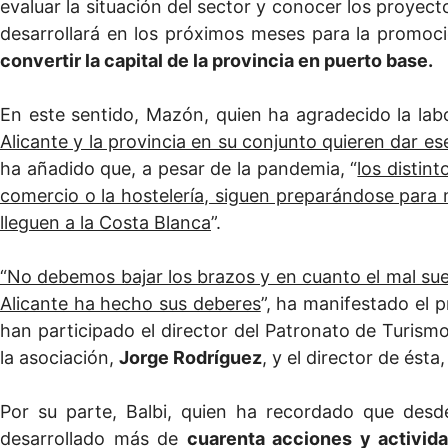
evaluar la situación del sector y conocer los proyec
desarrollará en los próximos meses para la promoc
convertir la capital de la provincia en puerto base.
En este sentido, Mazón, quien ha agradecido la lab
Alicante y la provincia en su conjunto quieren dar ese
ha añadido que, a pesar de la pandemia, “
los distint
comercio o la hostelería, siguen preparándose para m
lleguen a la Costa Blanca
”.
“No debemos bajar los brazos y en cuanto el mal s
Alicante ha hecho sus deberes
”, ha manifestado el p
han participado el director del Patronato de Turis
la asociación,
Jorge Rodríguez
, y el director de ésta
Por su parte, Balbi, quien ha recordado que desd
desarrollado más de
cuarenta acciones y activid