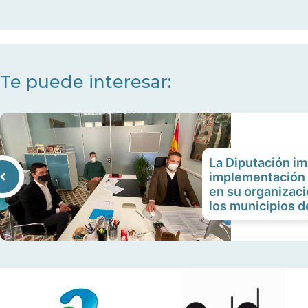
audio
teclas
de
flecha
arriba/abajo
Te puede interesar:
para
aumentar
o
disminuir
La Diputación im
el
implementación 
volumen.
en su organizaci
los municipios de