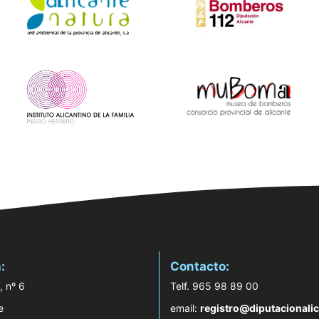
:
Contacto:
, nº 6
Telf. 965 98 89 00
e
email:
registro@diputacionalic