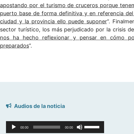
apostando por el turismo de cruceros porque tenem
puerto base de forma definitiva y en referencia del
ciudad y la provincia ello puede suponer
”. Finalme
sector turístico, los más perjudicado por la crisis 
nos ha hecho reflexionar y pensar en cómo po
preparados
”.
Audios de la noticia
Reproductor
Utiliza
00:00
00:00
de
las