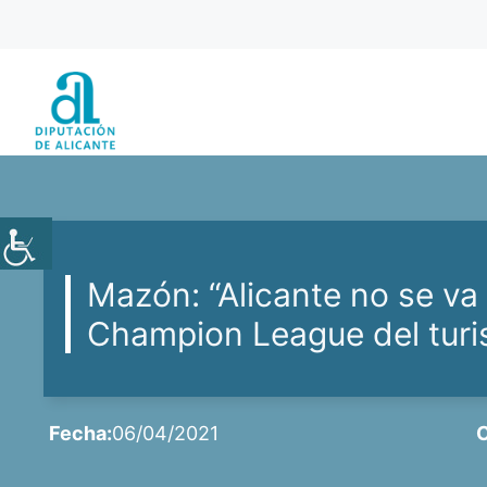
Saltar
al
contenido
Mazón: “Alicante no se va 
Champion League del tur
Fecha:
06/04/2021
C