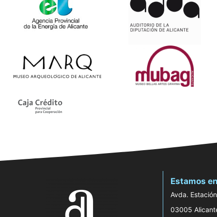
Estamos en
Avda. Estación
03005 Alicant