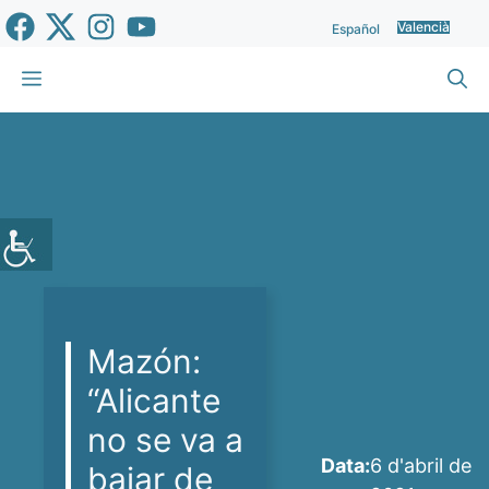
Vés
Valencià
Español
al
contingut
Menu
Mazón:
“Alicante
no se va a
Data:
6 d'abril de
bajar de