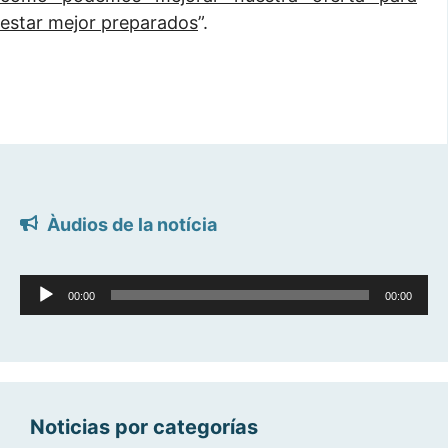
estar mejor preparados
”.
Àudios de la notícia
Reproductor
00:00
00:00
d'àudio
Noticias por categorías