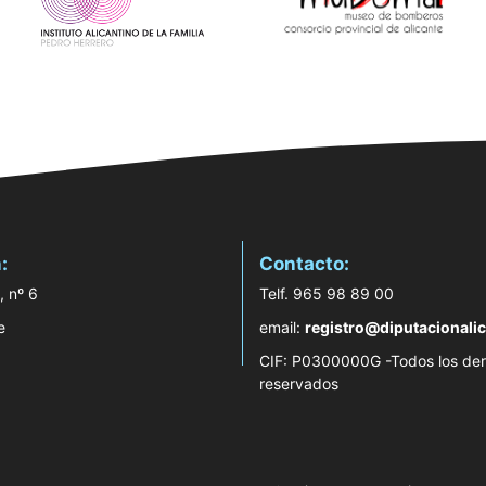
:
Contacto:
, nº 6
Telf. 965 98 89 00
e
email:
registro@diputacionalic
CIF: P0300000G -Todos los de
reservados