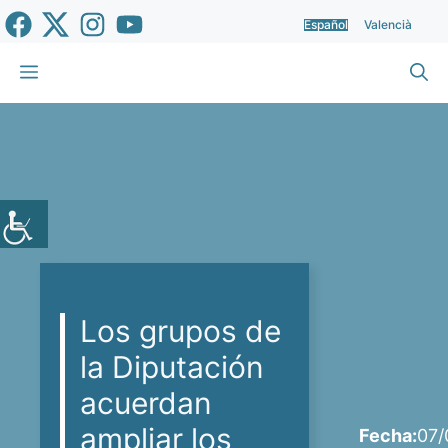
Saltar
Español
Valencià
al
contenido
Menú
Los grupos de
la Diputación
acuerdan
ampliar los
Fecha:
07/