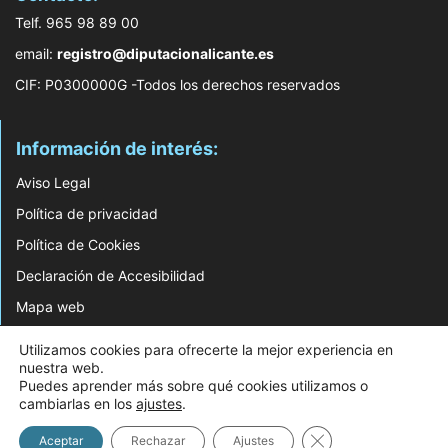
Telf. 965 98 89 00
email:
registro@diputacionalicante.es
CIF: P0300000G -Todos los derechos reservados
Información de interés:
Aviso Legal
Política de privacidad
Política de Cookies
Declaración de Accesibilidad
Mapa web
Utilizamos cookies para ofrecerte la mejor experiencia en
© 2026 Web Desarrollada por el Servicio de Informática de Diputación de
nuestra web.
Alicante
Puedes aprender más sobre qué cookies utilizamos o
cambiarlas en los
ajustes
.
Cerrar el banner d
Aceptar
Rechazar
Ajustes