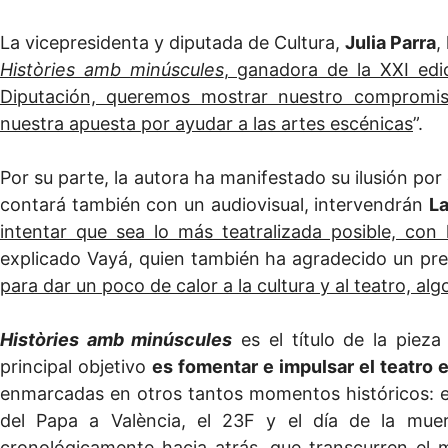
La vicepresidenta y diputada de Cultura,
Julia Parra
,
Històries amb minúscules
, ganadora de la XXI edi
Diputación, queremos mostrar nuestro compromis
nuestra apuesta por ayudar a las artes escénicas
”.
Por su parte, la autora ha manifestado su ilusión por
contará también con un audiovisual, intervendrán
La
intentar que sea lo más teatralizada posible, con 
explicado Vayá, quien también ha agradecido un pr
para dar un poco de calor a la cultura y al teatro, a
Històries amb minúscules
es el título de la piez
principal objetivo
es fomentar e impulsar el teatro 
enmarcadas en otros tantos momentos históricos: el 
del Papa a València, el 23F y el día de la mue
cronológicamente hacia atrás, que transcurren el