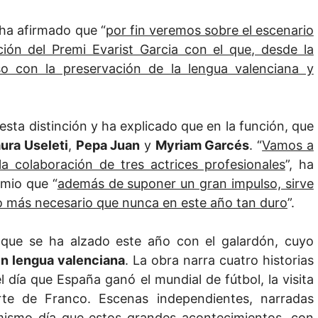
 ha afirmado que “
por fin veremos sobre el escenario
ción del Premi Evarist Garcia con el que, desde la
o con la preservación de la lengua valenciana y
 esta distinción y ha explicado que en la función, que
ura Useleti
,
Pepa Juan
y
Myriam
Garcés
. “
Vamos a
la colaboración de tres actrices profesionales
”, ha
emio que “
además de suponer un gran impulso, sirve
lgo más necesario que nunca en este año tan duro
”.
a que se ha alzado este año con el galardón, cuyo
en lengua valenciana
. La obra narra cuatro historias
día que España ganó el mundial de fútbol, la visita
rte de Franco. Escenas independientes, narradas
 mismo día que estos grandes acontecimientos, con