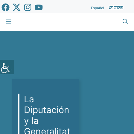
Vés
Valencià
Español
al
contingut
Menu
La
Diputación
y la
Generalitat