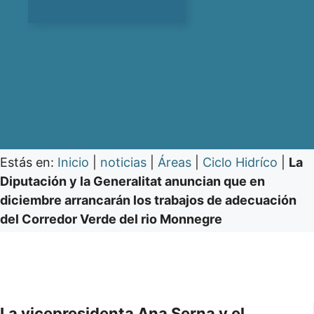
Estás en:
Inicio
|
noticias
|
Áreas
|
Ciclo Hidríco
|
La
Diputación y la Generalitat anuncian que en
diciembre arrancarán los trabajos de adecuación
del Corredor Verde del rio Monnegre
La vicepresidenta Ana Serna y el