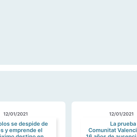
12/01/2021
12/01/2021
olos se despide de
La prueba 
es y emprende el
Comunitat Valenci
róximo destino en
16 años de ausenci