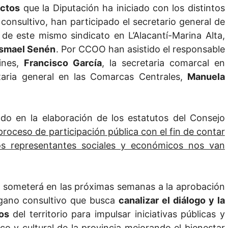
actos
que la Diputación ha iniciado con los distintos
onsultivo, han participado el secretario general de
 de este mismo sindicato en L’Alacantí-Marina Alta,
Ismael Senén
. Por CCOO han asistido el responsable
rines,
Francisco García
, la secretaria comarcal en
etaria general en las Comarcas Centrales,
Manuela
ndo en la elaboración de los estatutos del Consejo
roceso de participación pública con el fin de contar
tos representantes sociales y económicos nos van
se someterá en las próximas semanas a la aprobación
rgano consultivo que busca
canalizar el diálogo y la
os
del territorio para impulsar iniciativas públicas y
o y cultural de la provincia mejorando el bienestar