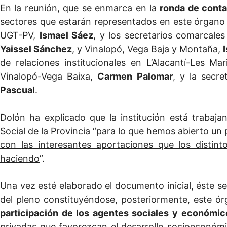
En la reunión, que se enmarca en la
ronda de cont
sectores que estarán representados en este órgano c
UGT-PV,
Ismael Sáez
, y los secretarios comarcales
Yaissel Sánchez
, y Vinalopó, Vega Baja y Montaña,
de relaciones institucionales en L’Alacantí-Les Ma
Vinalopó-Vega Baixa,
Carmen Palomar
, y la secr
Pascual
.
Dolón ha explicado que la institución está trabaja
Social de la Provincia “
para lo que hemos abierto un p
con las interesantes aportaciones que los distin
haciendo
”.
Una vez esté elaborado el documento inicial, éste 
del pleno constituyéndose, posteriormente, este ó
participación de los agentes sociales y económic
privadas que favorezcan el desarrollo socioeconómic