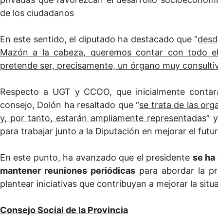
de los ciudadanos
En este sentido, el diputado ha destacado que “
desd
Mazón a la cabeza, queremos contar con todo e
pretende ser, precisamente, un órgano muy consultivo
Respecto a UGT y CCOO, que inicialmente contar
consejo, Dolón ha resaltado que “
se trata de las org
y, por tanto, estarán ampliamente representadas
” 
para trabajar junto a la Diputación en mejorar el futur
En este punto, ha avanzado que el presidente
se ha
mantener reuniones periódicas
para abordar la pro
plantear iniciativas que contribuyan a mejorar la situ
Consejo Social de la Provincia