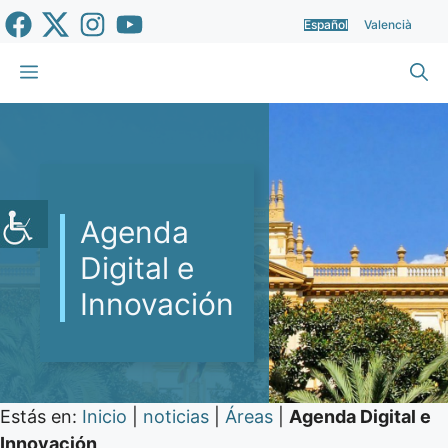
Saltar
Español
Valencià
al
contenido
Menú
Agenda
Digital e
Innovación
Estás en:
Inicio
|
noticias
|
Áreas
|
Agenda Digital e
Innovación