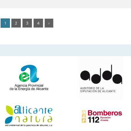
1
2
3
4
›