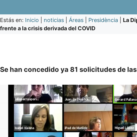
Estás en:
Inicio
|
noticias
|
Áreas
|
Presidència
|
La Di
frente a la crisis derivada del COVID
Se han concedido ya 81 solicitudes de la