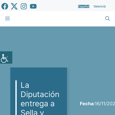
Saltar
Español
Valencià
al
contenido
Menú
La
Diputación
entrega a
Fecha:
16/11/20
Sella y