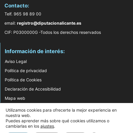
Contacto:
Telf. 965 98 89 00
email:
registro@diputacionalicante.es
CIF: P0300000G -Todos los derechos reservados
Información de interés:
Aviso Legal
Política de privacidad
Política de Cookies
Declaración de Accesibilidad
Mapa web
Utilizamos cookies para ofrecerte la mejor experiencia en
© 2026 Web Desarrollada por el Servicio de Informática de Diputación de
nuestra web.
Alicante
Puedes aprender más sobre qué cookies utilizamos o
cambiarlas en los
ajustes
.