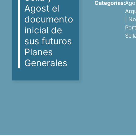
Categorías:
Ago
Agost el
Arqu
documento
|
No
Por
inicial de
Sell
sus futuros
Planes
Generales