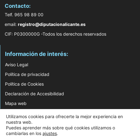
Contacto:
Telf. 965 98 89 00
email:
registro@diputacionalicante.es
CIF: P0300000G -Todos los derechos reservados
Información de interés:
Aviso Legal
Política de privacidad
Política de Cookies
Declaración de Accesibilidad
Mapa web
Utilizamos cookies para ofrecerte la mejor experiencia en
© 2026 Web Desarrollada por el Servicio de Informática de Diputación de
nuestra web.
Alicante
Puedes aprender más sobre qué cookies utilizamos o
cambiarlas en los
ajustes
.