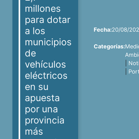
millones
para dotar
a los
Fecha:
20/08/20
municipios
Categorías:
Medi
de
Ambi
vehículos
|
Not
|
Por
eléctricos
en su
apuesta
por una
provincia
más