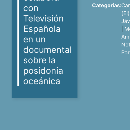
Categorías:
Cam
con
(El)
Televisión
Jáv
Española
|
M
Am
en un
Not
documental
Por
sobre la
posidonia
oceánica