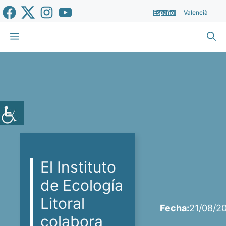
Saltar
Español
Valencià
al
contenido
Menú
El Instituto
de Ecología
Litoral
Fecha:
21/08/2
colabora