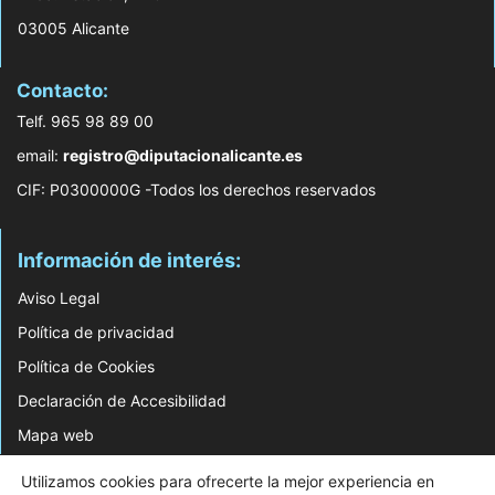
03005 Alicante
Contacto:
Telf. 965 98 89 00
email:
registro@diputacionalicante.es
CIF: P0300000G -Todos los derechos reservados
Información de interés:
Aviso Legal
Política de privacidad
Política de Cookies
Declaración de Accesibilidad
Mapa web
Utilizamos cookies para ofrecerte la mejor experiencia en
© 2026 Web Desarrollada por el Servicio de Informática de Diputación de