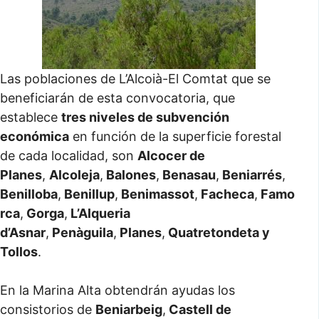
Las poblaciones de L’Alcoià-El Comtat que se
beneficiarán de esta convocatoria, que
establece
tres niveles de subvención
económica
en función de la superficie forestal
de cada localidad, son
Alcocer de
Planes
,
Alcoleja
,
Balones
,
Benasau
,
Beniarrés
,
Benilloba
,
Benillup
,
Benimassot
,
Facheca
,
Famo
rca
,
Gorga
,
L’Alqueria
d’Asnar
,
Penàguila
,
Planes
,
Quatretondeta y
Tollos
.
En la Marina Alta obtendrán ayudas los
consistorios de
Beniarbeig
,
Castell de