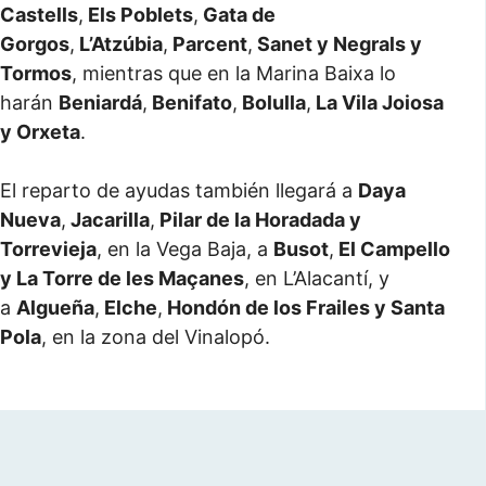
Castells
,
Els Poblets
,
Gata de
Gorgos
,
L’Atzúbia
,
Parcent
,
Sanet y Negrals y
Tormos
, mientras que en la Marina Baixa lo
harán
Beniardá
,
Benifato
,
Bolulla
,
La Vila Joiosa
y Orxeta
.
El reparto de ayudas también llegará a
Daya
Nueva
,
Jacarilla
,
Pilar de la Horadada y
Torrevieja
, en la Vega Baja, a
Busot
,
El Campello
y La Torre de les Maçanes
, en L’Alacantí, y
a
Algueña
,
Elche
,
Hondón de los Frailes y Santa
Pola
, en la zona del Vinalopó.