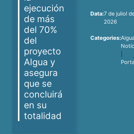
ejecución
Data:
7 de juliol d
de más
2026
del 70%
Categories:
Aigu
del
Notíc
proyecto
|
AIgua y
Port
asegura
que se
concluirá
en su
totalidad