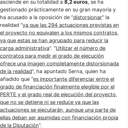
asciende en su totalidad a
8,2 euros
, se ha
gestionado prácticamente en su gran mayoría y
ha acusado a la oposición de “
distorsionar
” la
realidad “
ya que las 294 actuaciones previstas en
el proyecto no equivalen a los mismos contratos,
ya que estas se han agrupado para reducir la
carga administrativa
”. “
Utilizar el número de
contratos para medir el grado de ejecución
ofrece una imagen completamente distorsionada
de la realidad
”, ha apuntado Serna, quien ha
añadido que “
es importante diferenciar entre el
grado de financiación finalmente elegible por el
PERTE y el grado real de ejecución del proyecto,
que no se detiene ni se reduce ya que las
actuaciones se ejecutarán, aunque una parte de
ellas deban ser asumidas con financiación propia
de la Diputación
”.