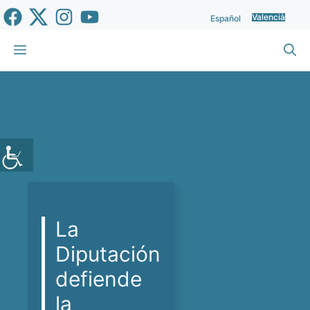
Vés
Valencià
Español
al
contingut
Menu
La
Diputación
defiende
la