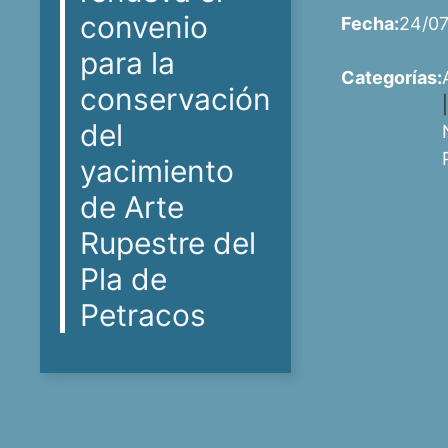
convenio
Fecha:
24/07
para la
Categorías:
conservación
del
yacimiento
de Arte
Rupestre del
Pla de
Petracos