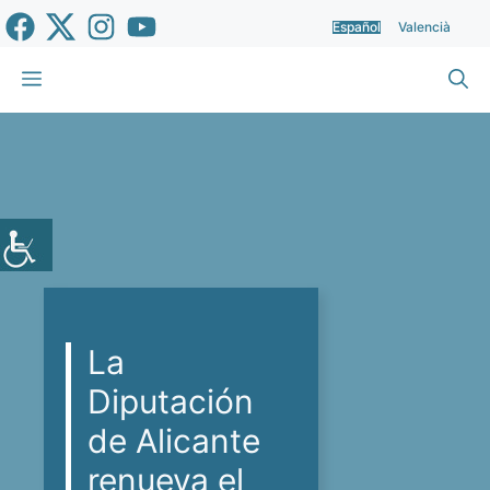
Saltar
Español
Valencià
al
contenido
Menú
La
Diputación
de Alicante
renueva el