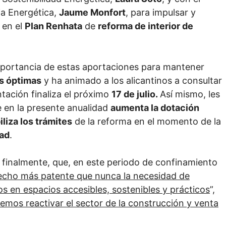
cia Energética,
Jaume Monfort
, para impulsar y
 en el
Plan Renhata
de
reforma de interior de
importancia de estas aportaciones para mantener
s óptimas
y ha animado a los alicantinos a consultar
tación finaliza el próximo
17 de julio.
Así mismo, les
e en la presente anualidad
aumenta la dotación
iliza los trámites
de la reforma en el momento de la
dad
.
, finalmente, que, en este periodo de confinamiento
echo más patente que nunca la necesidad de
s en espacios accesibles, sostenibles y prácticos
”,
mos reactivar el sector de la construcción y venta