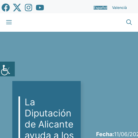
Saltar
Español
Valencià
al
contenido
Menú
La
Diputación
de Alicante
ayuda a los
Fecha:
11/06/20