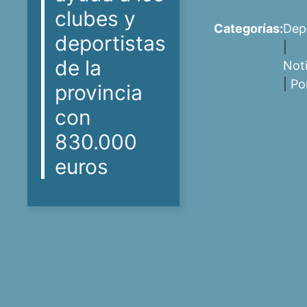
clubes y
Categorías:
Dep
deportistas
|
de la
Noti
|
Po
provincia
con
830.000
euros