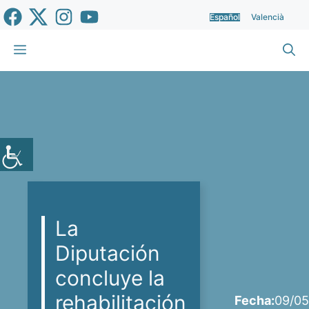
Saltar
Español
Valencià
al
contenido
Menú
La
Diputación
concluye la
rehabilitación
Fecha:
09/05