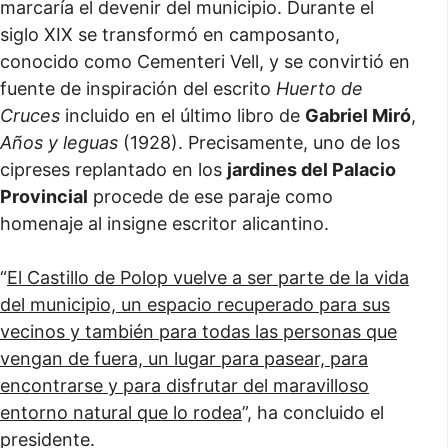
marcaría el devenir del municipio. Durante el
siglo XIX se transformó en camposanto,
conocido como Cementeri Vell, y se convirtió en
fuente de inspiración del escrito
Huerto de
Cruces
incluido en el último libro de
Gabriel Miró
,
Años y leguas
(1928). Precisamente, uno de los
cipreses replantado en los
jardines del Palacio
Provincial
procede de ese paraje como
homenaje al insigne escritor alicantino.
“
El Castillo de Polop vuelve a ser parte de la vida
del municipio, un espacio recuperado para sus
vecinos y también para todas las personas que
vengan de fuera, un lugar para pasear, para
encontrarse y para disfrutar del maravilloso
entorno natural que lo rodea
”, ha concluido el
presidente.