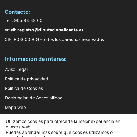
Contacto:
Telf. 965 98 89 00
email:
registro@diputacionalicante.es
CIF: P0300000G -Todos los derechos reservados
Información de interés:
Aviso Legal
Política de privacidad
Política de Cookies
Declaración de Accesibilidad
Mapa web
© 2026 Web Desarrollada por el Servicio de Informática de Diputación de
Utilizamos cookies para ofrecerte la mejor experiencia en
Alicante
nuestra web.
Puedes aprender más sobre qué cookies utilizamos o