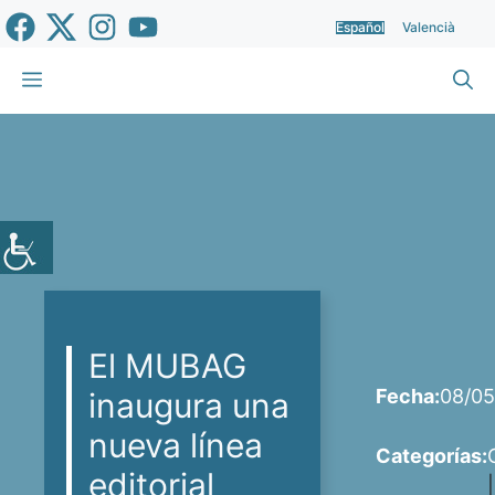
Saltar
Español
Valencià
al
contenido
Menú
El MUBAG
Fecha:
08/05
inaugura una
nueva línea
Categorías:
editorial
|