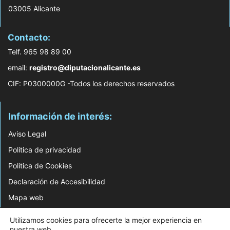
03005 Alicante
Contacto:
Telf. 965 98 89 00
email:
registro@diputacionalicante.es
CIF: P0300000G -Todos los derechos reservados
Información de interés:
Aviso Legal
Política de privacidad
Política de Cookies
Declaración de Accesibilidad
Mapa web
Utilizamos cookies para ofrecerte la mejor experiencia en
© 2026 Web Desarrollada por el Servicio de Informática de Diputación de
nuestra web.
Alicante