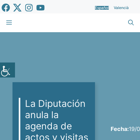
Saltar
Español
Valencià
al
contenido
Menú
La Diputación
anula la
agenda de
Fecha:
19/
actos y visitas