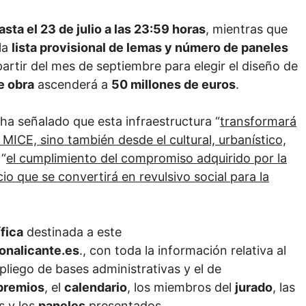
asta el 23 de julio a las 23:59 horas
, mientras que
la
lista provisional de lemas y número de paneles
partir del mes de septiembre para elegir el diseño de
e obra
ascenderá a
50 millones de euros
.
 ha señalado que esta infraestructura “
transformará
 MICE, sino también desde el cultural, urbanístico,
 “
el cumplimiento del compromiso adquirido por la
io que se convertirá en revulsivo social para la
fica
destinada a este
onalicante.es
., con toda la información relativa al
 pliego de bases administrativas y el de
premios
, el
calendario
, los miembros del
jurado
, las
s y los
paneles
presentados.