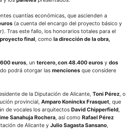
entes cuantías económicas, que ascienden a
euros
(a cuenta del encargo del proyecto básico y
. Tras este fallo, los honorarios totales para el
proyecto final
, como
la dirección de la obra,
.600 euros
, un
tercero, con 48.400 euros
y
dos
ado podrá otorgar las
menciones
que considere
esidente de la Diputación de Alicante,
Toni Pérez
, o
tución provincial,
Amparo Koninckx Frasquet
, que
án de vocales los arquitectos
David Chipperfield
,
ime Sanahuja Rochera
, así como
Rafael Pérez
utación de Alicante y
Julio Sagasta Sansano
,