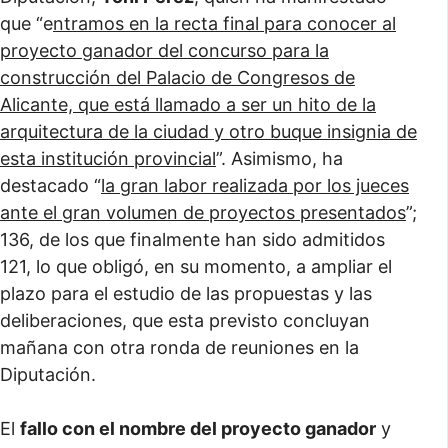
que “e
ntramos en la recta final para conocer al
proyecto ganador del concurso para la
construcción del Palacio de Congresos de
Alicante, que está llamado a ser un hito de la
arquitectura de la ciudad y otro buque insignia de
esta institución provincial
”. Asimismo, ha
destacado “
la gran labor realizada por los jueces
ante el gran volumen de proyectos presentados
”;
136, de los que finalmente han sido admitidos
121, lo que obligó, en su momento, a ampliar el
plazo para el estudio de las propuestas y las
deliberaciones, que esta previsto concluyan
mañana con otra ronda de reuniones en la
Diputación.
El
fallo con el nombre del proyecto ganador
y