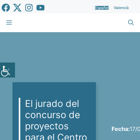
Saltar
Español
Valencià
al
contenido
Menú
El jurado del
concurso de
proyectos
Fecha:
17/
para el Centro