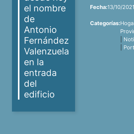
el nombre
Fecha:
13/10/202
de
Categorías:
Hoga
Antonio
Provi
Fernández
|
Noti
|
Por
Valenzuela
en la
entrada
del
edificio