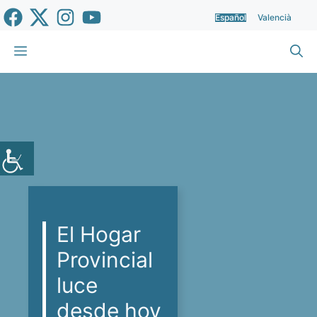
Saltar
Español
Valencià
al
contenido
Menú
El Hogar
Provincial
luce
desde hoy