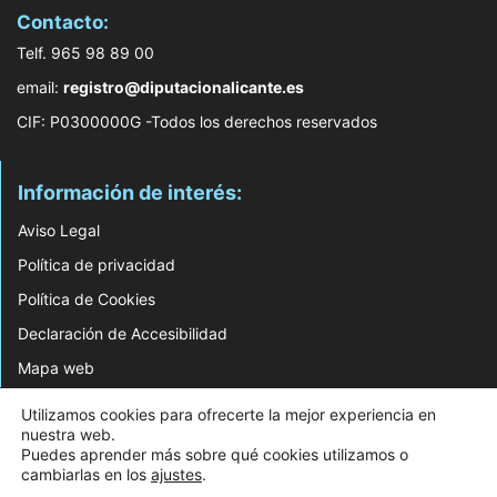
Contacto:
Telf. 965 98 89 00
email:
registro@diputacionalicante.es
CIF: P0300000G -Todos los derechos reservados
Información de interés:
Aviso Legal
Política de privacidad
Política de Cookies
Declaración de Accesibilidad
Mapa web
Utilizamos cookies para ofrecerte la mejor experiencia en
© 2026 Web Desarrollada por el Servicio de Informática de Diputación de
nuestra web.
Alicante
Puedes aprender más sobre qué cookies utilizamos o
cambiarlas en los
ajustes
.