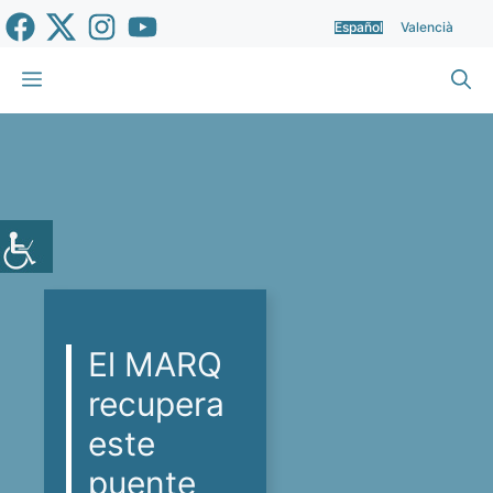
Saltar
Español
Valencià
al
contenido
Menú
El MARQ
recupera
este
puente