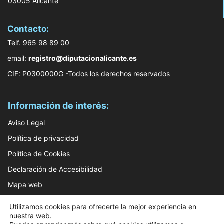
03005 Alicante
Contacto:
Telf. 965 98 89 00
email:
registro@diputacionalicante.es
CIF: P0300000G -Todos los derechos reservados
Información de interés:
Aviso Legal
Política de privacidad
Política de Cookies
Declaración de Accesibilidad
Mapa web
Utilizamos cookies para ofrecerte la mejor experiencia en
© 2026 Web Desarrollada por el Servicio de Informática de Diputación de
nuestra web.
Alicante