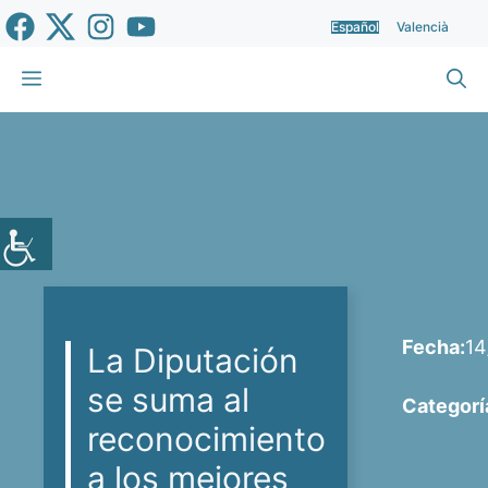
Saltar
Español
Valencià
al
contenido
Menú
Fecha:
14
La Diputación
se suma al
Categorí
reconocimiento
a los mejores