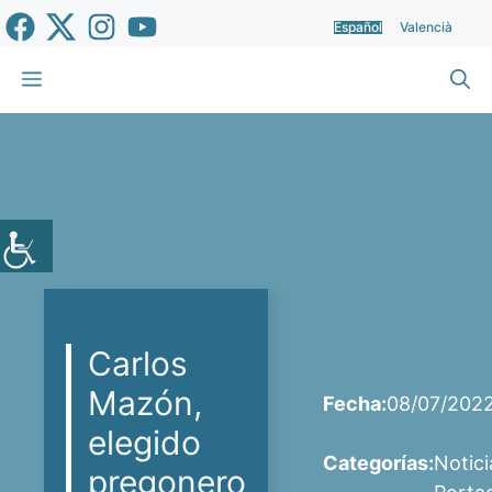
Saltar
Español
Valencià
al
contenido
Menú
Carlos
Mazón,
Fecha:
08/07/202
elegido
Categorías:
Notici
pregonero