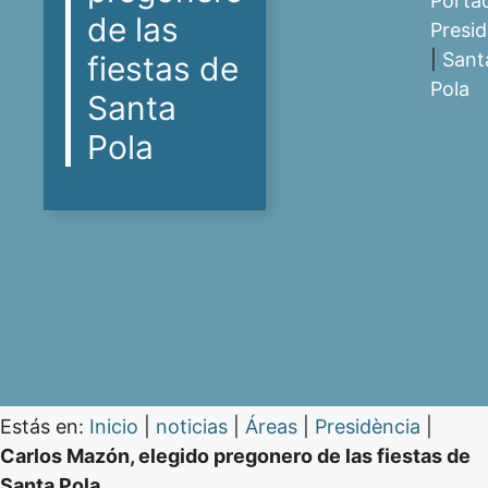
Porta
de las
Presid
|
Sant
fiestas de
Pola
Santa
Pola
Estás en:
Inicio
|
noticias
|
Áreas
|
Presidència
|
Carlos Mazón, elegido pregonero de las fiestas de
Santa Pola