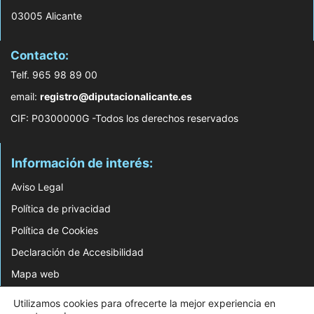
03005 Alicante
Contacto:
Telf. 965 98 89 00
email:
registro@diputacionalicante.es
CIF: P0300000G -Todos los derechos reservados
Información de interés:
Aviso Legal
Política de privacidad
Política de Cookies
Declaración de Accesibilidad
Mapa web
Utilizamos cookies para ofrecerte la mejor experiencia en
© 2026 Web Desarrollada por el Servicio de Informática de Diputación de