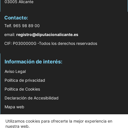
03005 Alicante
Contacto:
Telf. 965 98 89 00
email:
registro@diputacionalicante.es
CIF: P0300000G -Todos los derechos reservados
Información de interés:
Aviso Legal
Política de privacidad
Política de Cookies
Declaración de Accesibilidad
Mapa web
© 2026 Web Desarrollada por el Servicio de Informática de Diputación de
Utilizamos cookies para ofrecerte la mejor experiencia en
Alicante
nuestra web.