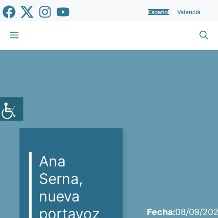
Saltar
Español
Valencià
al
contenido
Menú
Ana
Serna,
nueva
portavoz
Fecha:
08/09/202