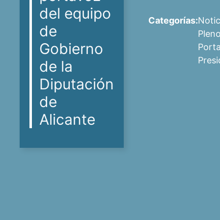
del equipo
Categorías:
Notic
de
Plen
Gobierno
Port
Presi
de la
Diputación
de
Alicante