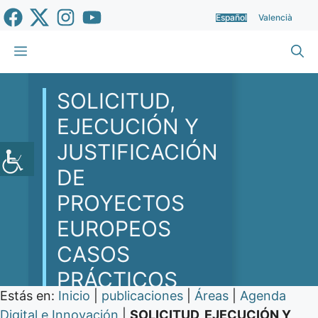
Saltar
Español
Valencià
al
contenido
Menú
SOLICITUD,
EJECUCIÓN Y
JUSTIFICACIÓN
DE
PROYECTOS
EUROPEOS
CASOS
PRÁCTICOS
Estás en:
Inicio
|
publicaciones
|
Áreas
|
Agenda
Digital e Innovación
|
SOLICITUD, EJECUCIÓN Y