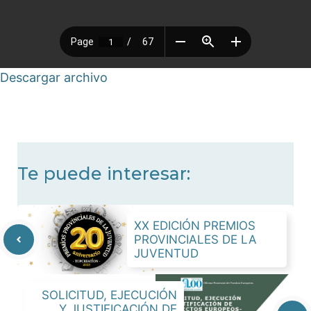
Descargar archivo
Te puede interesar:
XX EDICIÓN PREMIOS
PROVINCIALES DE LA
JUVENTUD
SOLICITUD, EJECUCIÓN
Y JUSTIFICACIÓN DE