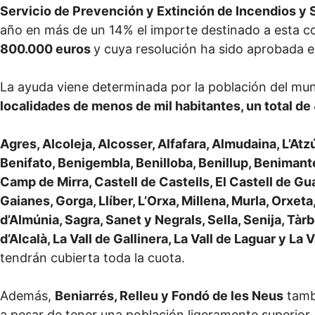
Servicio de Prevención y Extinción de Incendios y
año en más de un 14% el importe destinado a esta 
800.000 euros
y cuya resolución ha sido aprobada 
La ayuda viene determinada por la población del muni
localidades de menos de mil habitantes, un total de
Agres, Alcoleja, Alcosser, Alfafara, Almudaina, L’Atz
Benifato, Benigembla, Benilloba, Benillup, Benimante
Camp de Mirra, Castell de Castells, El Castell de G
Gaianes, Gorga, Llíber, L’Orxa, Millena, Murla, Orxet
d’Almúnia, Sagra, Sanet y Negrals, Sella, Senija, Tà
d’Alcalà, La Vall de Gallinera, La Vall de Laguar y La 
tendrán cubierta toda la cuota.
Además,
Beniarrés, Relleu y Fondó de les Neus
tambi
a pesar de tener una población ligeramente superior,