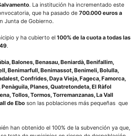
 Salvamento
. La institución ha incrementado este
convocatoria, que ha pasado de
700.000 euros a
en Junta de Gobierno.
cipio y ha cubierto el
100% de la cuota a todas las
 49
.
úbia, Balones, Benasau, Beniardà, Benifallim,
ll, Benimarfull, Benimassot, Benimeli, Bolulla,
uadalest, Confrides, Daya Vieja, Fageca, Famorca,
a, Penàguila, Planes, Quatretondeta, El Ràfol
rbena, Tollos, Tormos, Torremanzanas, La Vall
Vall de Ebo
son las poblaciones más pequeñas que
én han obtenido el 100% de la subvención ya que,
 se trata de municipios en riesgo de despoblación.