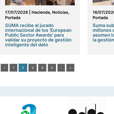
17/07/2026
|
Hacienda
,
Noticias
,
16/07/202
Portada
Portada
SUMA recibe al jurado
Suma sub
internacional de los ‘European
millones 
Public Sector Awards’ para
asumen l
validar su proyecto de gestión
la gestión
inteligente del dato
‹
1
2
3
4
5
›
»