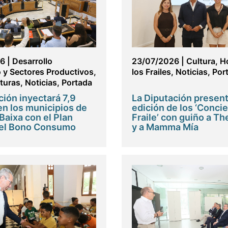
26
|
Desarrollo
23/07/2026
|
Cultura
,
H
y Sectores Productivos
,
los Frailes
,
Noticias
,
Por
cturas
,
Noticias
,
Portada
ción inyectará 7,9
La Diputación present
en los municipios de
edición de los ‘Concie
Baixa con el Plan
Fraile’ con guiño a Th
 el Bono Consumo
y a Mamma Mía