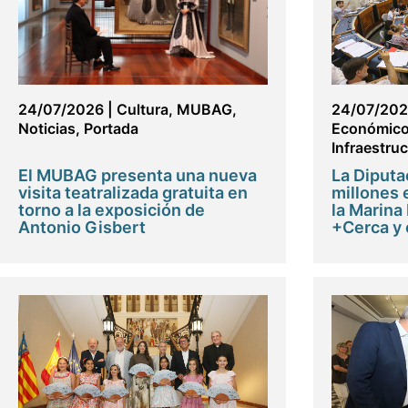
24/07/2026
|
Cultura
,
MUBAG
,
24/07/20
Noticias
,
Portada
Económico 
Infraestru
El MUBAG presenta una nueva
La Diputa
visita teatralizada gratuita en
millones 
torno a la exposición de
la Marina 
Antonio Gisbert
+Cerca y