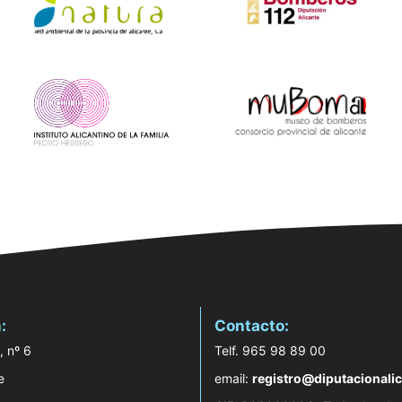
:
Contacto:
, nº 6
Telf. 965 98 89 00
e
email:
registro@diputacionalic