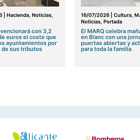
6
|
Hacienda
,
Noticias
,
16/07/2026
|
Cultura
,
M
Noticias
,
Portada
vencionará con 3,2
El MARQ celebra maña
de euros el coste que
en Blanc con una jorn
os ayuntamientos por
puertas abiertas y ac
 de sus tributos
para toda la familia