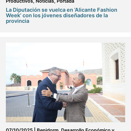
Productivos
,
Noticias
,
Portada
La Diputación se vuelca en ‘Alicante Fashion
Week’ con los jóvenes diseñadores de la
provincia
07/10/2025
|
Benidorm
,
Desarrollo Económico y