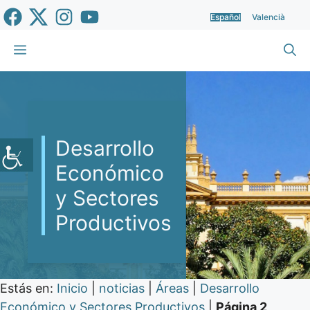
Saltar
Español
Valencià
al
contenido
Menú
Desarrollo
Económico
y Sectores
Productivos
Estás en:
Inicio
|
noticias
|
Áreas
|
Desarrollo
Económico y Sectores Productivos
|
Página 2