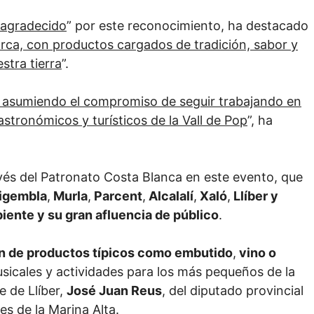
agradecido
” por este reconocimiento, ha destacado
arca, con productos cargados de tradición, sabor y
stra tierra
”.
o, asumiendo el compromiso de seguir trabajando en
astronómicos y turísticos de la Vall de Pop
”, ha
vés del Patronato Costa Blanca en este evento, que
igembla
,
Murla
,
Parcent
,
Alcalalí
,
Xaló
,
Llíber y
iente y su gran afluencia de público
.
n de productos típicos como embutido
,
vino o
sicales y actividades para los más pequeños de la
e de Llíber,
José Juan Reus
, del diputado provincial
es de la Marina Alta.