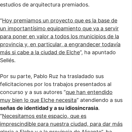
estudios de arquitectura premiados.
“
Hoy premiamos un proyecto que es la base de
un importantísimo equipamiento que va a servir
para poner en valor a todos los municipios de la
provincia y, en particular, a engrandecer todavía
más si cabe a la ciudad de Elche
”, ha apuntado
Sellés.
Por su parte, Pablo Ruz ha trasladado sus
felicitaciones por los trabajos presentados al
concurso y a sus autores “
que han entendido
muy bien lo que Elche necesita
” atendiendo a sus
señas de identidad y a su idiosincrasia
.
“
Necesitamos este espacio, que es
imprescindible para nuestra ciudad, para dar más
gloria a Elche y a la provincia de Alicante
”, ha