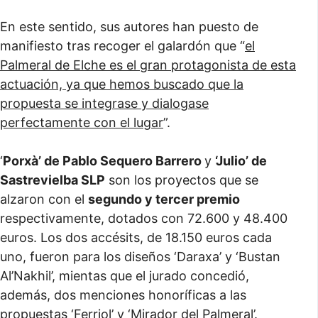
En este sentido, sus autores han puesto de
manifiesto tras recoger el galardón que “
el
Palmeral de Elche es el gran protagonista de esta
actuación, ya que hemos buscado que la
propuesta se integrase y dialogase
perfectamente con el lugar
”.
‘
Porxà’ de Pablo Sequero Barrero
y
‘Julio’ de
Sastrevielba SLP
son los proyectos que se
alzaron con el
segundo y tercer premio
respectivamente, dotados con 72.600 y 48.400
euros. Los dos accésits, de 18.150 euros cada
uno, fueron para los diseños ‘Daraxa’ y ‘Bustan
Al’Nakhil’, mientas que el jurado concedió,
además, dos menciones honoríficas a las
propuestas ‘Ferriol’ y ‘Mirador del Palmeral’.