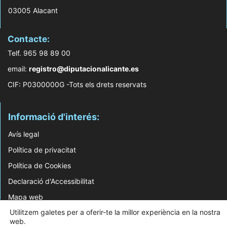
03005 Alacant
Contacte:
Telf. 965 98 89 00
email:
registro@diputacionalicante.es
CIF: P0300000G -Tots els drets reservats
Informació d'interés:
Avís legal
Política de privacitat
Política de Cookies
Declaració d'Accessibilitat
Mapa web
Utilitzem galetes per a oferir-te la millor experiència en la nostra
© 2026 Web Desenvolupada pel Servei d'Informàtica de Diputació d'Alacant
web.