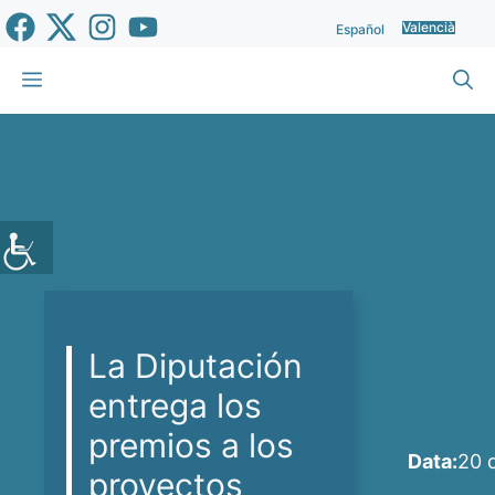
Vés
Valencià
Español
al
contingut
Menu
La Diputación
entrega los
premios a los
Data:
20 d
proyectos