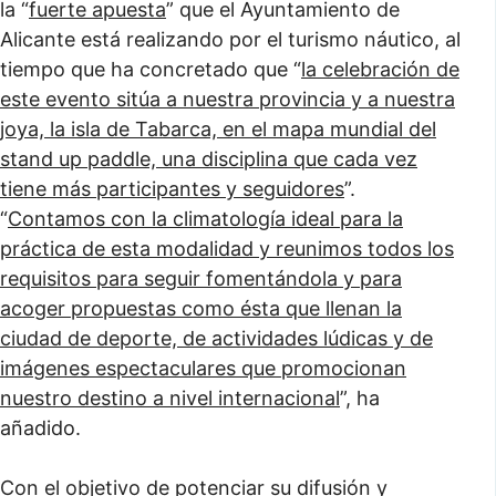
la “
fuerte apuesta
” que el Ayuntamiento de
Alicante está realizando por el turismo náutico, al
tiempo que ha concretado que “
la celebración de
este evento sitúa a nuestra provincia y a nuestra
joya, la isla de Tabarca, en el mapa mundial del
stand up paddle, una disciplina que cada vez
tiene más participantes y seguidores
”.
“
Contamos con la climatología ideal para la
práctica de esta modalidad y reunimos todos los
requisitos para seguir fomentándola y para
acoger propuestas como ésta que llenan la
ciudad de deporte, de actividades lúdicas y de
imágenes espectaculares que promocionan
nuestro destino a nivel internacional
”, ha
añadido.
Con el objetivo de potenciar su difusión y