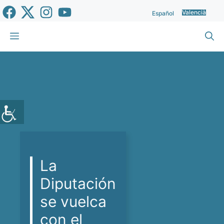
Vés
Valencià
Español
al
contingut
Menu
La
Diputación
se vuelca
con el