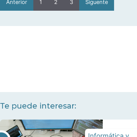
Anterior
1
2
3
Siguente
Te puede interesar:
Informática y