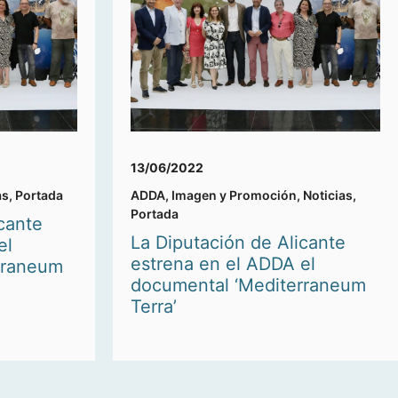
13/06/2022
as
,
Portada
ADDA
,
Imagen y Promoción
,
Noticias
,
Portada
cante
La Diputación de Alicante
el
estrena en el ADDA el
rraneum
documental ‘Mediterraneum
Terra’