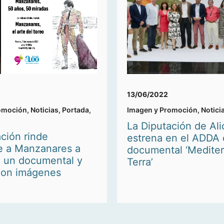
13/06/2022
omoción
,
Noticias
,
Portada
,
Imagen y Promoción
,
Notici
La Diputación de Ali
ción rinde
estrena en el ADDA 
 a Manzanares a
documental ‘Medite
e un documental y
Terra’
 con imágenes