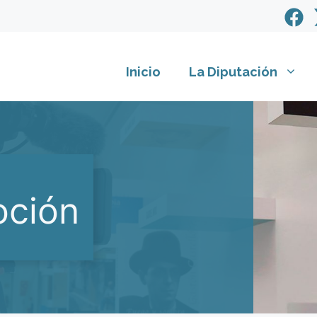
Inicio
La Diputación
oción