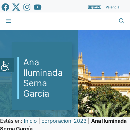
Saltar
Español
Valencià
al
contenido
Menú
Ana
Iluminada
Serna
García
Estás en:
Inicio
|
corporacion_2023
|
Ana Iluminada
Serna García