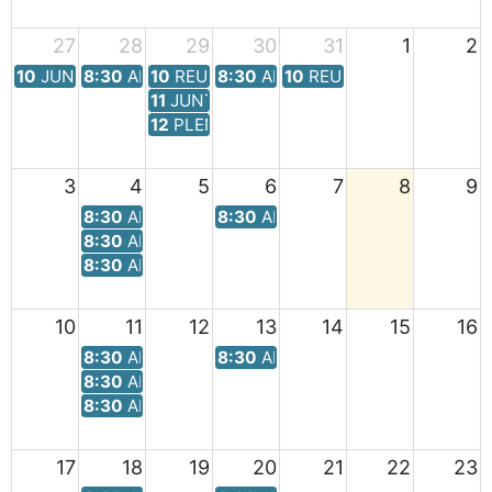
27
28
29
30
31
1
2
10
JUNTA DE PORTAVOCES; A las 10:00 horas
8:30
ALCALDÍA
10
REUNIÓN CON EL JEFE DEL CICLO HÍD
8:30
ALCALDÍA
10
REUNIÓN CON REGANT
11
JUNTA DE GOBIERNO;
12
PLENO ORDINARIO DE AGOSTO;
3
4
5
6
7
8
9
8:30
ALCALDÍA
8:30
ALCALDÍA
8:30
ALCALDÍA
8:30
ALCALDÍA
10
11
12
13
14
15
16
8:30
ALCALDÍA
8:30
ALCALDÍA
8:30
ALCALDÍA
8:30
ALCALDÍA
17
18
19
20
21
22
23