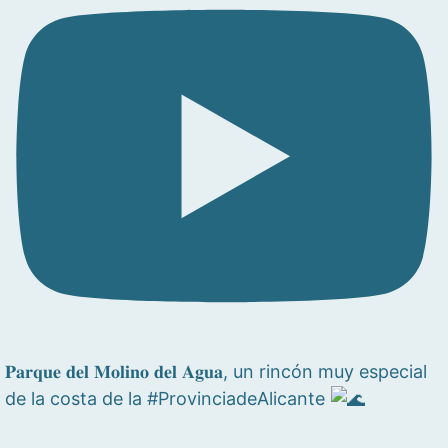
𝐏𝐚𝐫𝐪𝐮𝐞 𝐝𝐞𝐥 𝐌𝐨𝐥𝐢𝐧𝐨 𝐝𝐞𝐥 𝐀𝐠𝐮𝐚, un rincón muy especial
de la costa de la #ProvinciadeAlicante