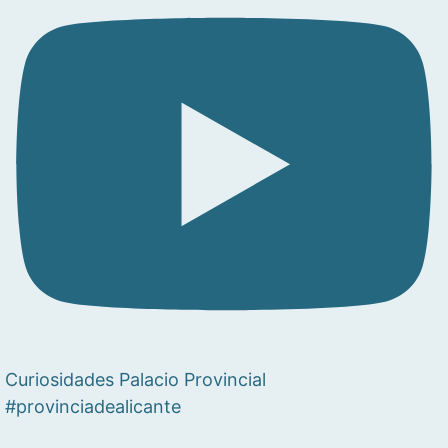
Curiosidades Palacio Provincial
#provinciadealicante