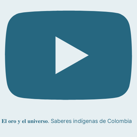
𝐄𝐥 𝐨𝐫𝐨 𝐲 𝐞𝐥 𝐮𝐧𝐢𝐯𝐞𝐫𝐬𝐨. Saberes indígenas de Colombia