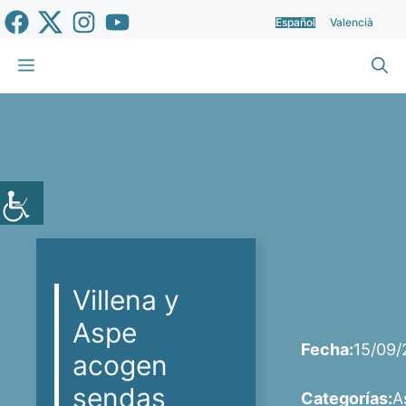
Saltar
Español
Valencià
al
contenido
Menú
Villena y
Aspe
Fecha:
15/09/
acogen
sendas
Categorías:
A