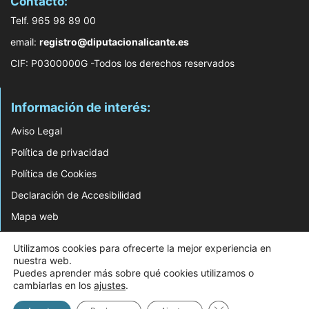
Contacto:
Telf. 965 98 89 00
email:
registro@diputacionalicante.es
CIF: P0300000G -Todos los derechos reservados
Información de interés:
Aviso Legal
Política de privacidad
Política de Cookies
Declaración de Accesibilidad
Mapa web
© 2026 Web Desarrollada por el Servicio de Informática de Diputación de
Utilizamos cookies para ofrecerte la mejor experiencia en
Alicante
nuestra web.
Puedes aprender más sobre qué cookies utilizamos o
cambiarlas en los
ajustes
.
Cerrar el banner d