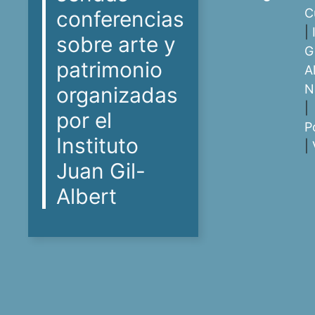
C
conferencias
|
sobre arte y
Gi
patrimonio
A
N
organizadas
|
por el
P
Instituto
|
Juan Gil-
Albert