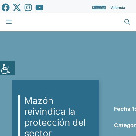
Saltar
Español
Valencià
al
contenido
Menú
Mazón
Fecha:
1
reivindica la
protección del
Categor
sector