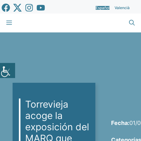
Saltar
Español
Valencià
al
contenido
Menú
Torrevieja
acoge la
Fecha:
01/
exposición del
MARQ que
Categorías