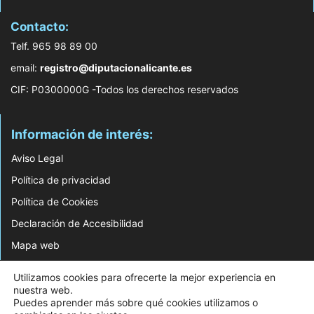
Contacto:
Telf. 965 98 89 00
email:
registro@diputacionalicante.es
CIF: P0300000G -Todos los derechos reservados
Información de interés:
Aviso Legal
Política de privacidad
Política de Cookies
Declaración de Accesibilidad
Mapa web
© 2026 Web Desarrollada por el Servicio de Informática de Diputación de
Utilizamos cookies para ofrecerte la mejor experiencia en
Alicante
nuestra web.
Puedes aprender más sobre qué cookies utilizamos o