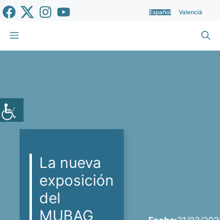
Saltar
Español
Valencià
al
contenido
Menú
La nueva
exposición
del
MUBAG