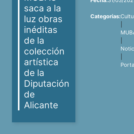
Fecha:
31/03/202
saca a la
Categorías:
Cultu
luz obras
|
inéditas
MUB
de la
|
Notic
colección
|
artística
Port
de la
Diputación
de
Alicante