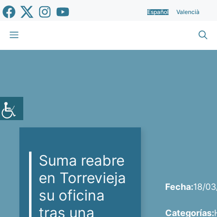
Saltar
Español
Valencià
al
contenido
Menú
Suma reabre
en Torrevieja
Fecha:
18/03
su oficina
tras una
Categorías: