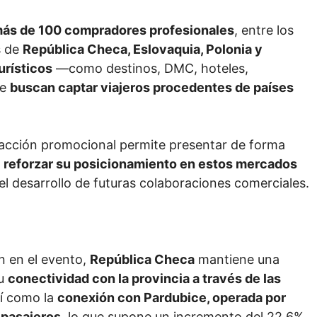
más de 100 compradores profesionales
, entre los
s de
República Checa, Eslovaquia, Polonia y
urísticos
—como destinos, DMC, hoteles,
ue
buscan captar viajeros procedentes de países
 acción promocional permite presentar de forma
,
reforzar su posicionamiento en estos mercados
el desarrollo de futuras colaboraciones comerciales.
n en el evento,
República Checa
mantiene una
su
conectividad con la provincia a través de las
sí como la
conexión con Pardubice, operada por
 pasajeros
, lo que supone un incremento del 22,6%