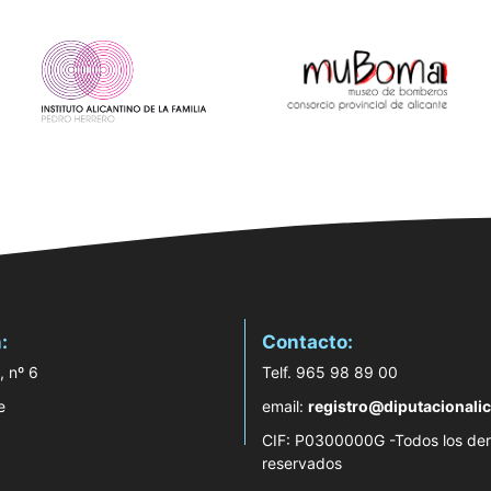
:
Contacto:
, nº 6
Telf. 965 98 89 00
e
email:
registro@diputacionalic
CIF: P0300000G -Todos los de
reservados