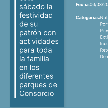
Fecha:
06/03/2
sábado la
festividad
Categorías:
Not
de su
Por
Pre
patrón con
Ext
actividades
Inc
para toda
Ret
Dem
la familia
en los
diferentes
parques del
Consorcio