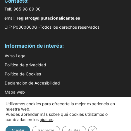
Contacto:
Telf. 965 98 89 00
email:
registro@diputacionalicante.es
CIF: P0300000G -Todos los derechos reservados
Información de interés:
Aviso Legal
Política de privacidad
Política de Cookies
Declaración de Accesibilidad
Mapa web
Utilizamos cookies para ofrecerte la mejor experiencia en
© 2026 Web Desarrollada por el Servicio de Informática de Diputación de
nuestra web.
Alicante
Puedes aprender más sobre qué cookies utilizamos o
cambiarlas en los
ajustes
.
Cerrar el banner d
Aceptar
Rechazar
Ajustes