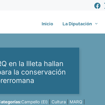
Inicio
La Diputación
 en la Illeta hallan
para la conservación
prerromana
ategorías:
Campello (El)
|
Cultura
|
MARQ
|