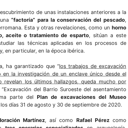
descubrimiento de unas instalaciones anteriores a la
e una
“factoría” para la conservación del pescado
,
rromana. Esta y otras revelaciones, como un
horno
o, aceite o tratamiento de esparto
, sitúan a este
udiar las técnicas aplicadas en los procesos de
 en particular, en la época ibérica.
ra, ha garantizado que “
los trabajos de excavación
 en la investigación de un enclave único desde el
mo revelan los últimos hallazgos, queda mucho por
ón “Excavación del Barrio Suroeste del asentamiento
orma parte del
Plan de excavaciones del Museo
 los días 31 de agosto y 30 de septiembre de 2020.
oración Martínez
, así como
Rafael Pérez
como
do
tres operarios especializados
en arqueología,