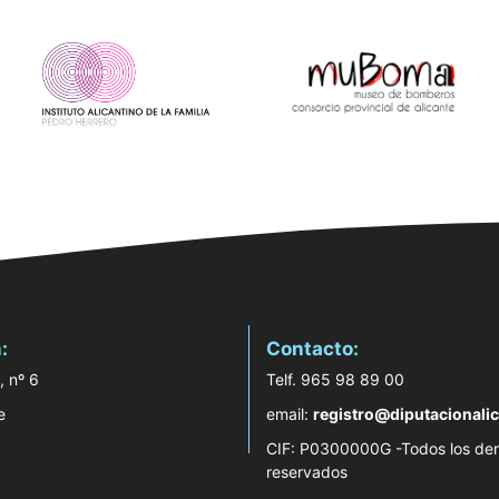
:
Contacto:
, nº 6
Telf. 965 98 89 00
e
email:
registro@diputacionalic
CIF: P0300000G -Todos los de
reservados