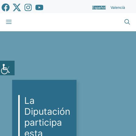
Saltar
Español
Valencià
al
contenido
Menú
La
Diputación
participa
esta